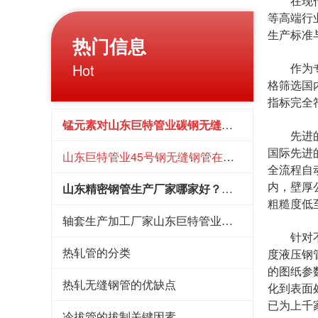
	在现代工业领域，精密钢管凭借尺寸精准、表面光洁、性能稳定的优势，成为汽车制造、航空航天、医疗器械、液压系统
等高端行
生产标准
热门信息
Hot
	作
格筛选国
锰元素对山东巨特管业碳钢无缝钢管机械加工性能的正面作用解析
	先
国际先进
山东巨特管业​45号钢无缝钢管在机械制造中的典型应用案例分析
全流程自
内，壁厚
山东精密钢管生产厂家哪家好？山东巨特管业有限公司
粗糙度低
轴套生产加工厂家山东巨特管业，精研品质的实力厂家
	针
热轧管的分类
度液压钢
的图纸参
热轧无缝钢管的优缺点
化到表面
冷拔管的拔制关键因素