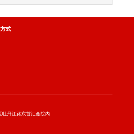
系方式
区牡丹江路东首汇金院内