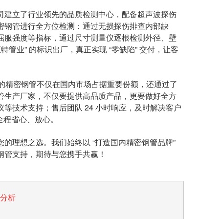
司建立了行业领先的品质检测中心，配备超声波探伤
密钢管进行全方位检测：通过无损探伤排查内部缺
屈服强度等指标，通过尺寸测量仪逐根检测外径、壁
巨特管业
” 的标识出厂，真正实现 “零缺陷” 交付，让客
的精密钢管不仅在国内市场占据重要份额，还通过了
管生产厂家，不仅要提供高品质产品，更要做好全方
等技术支持；售后团队 24 小时响应，及时解决客户
的理想之选。我们始终以 “打造国内精密钢管品牌” 
例分析