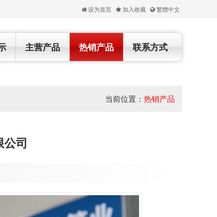
设为首页
加入收藏
繁體中文
示
主营产品
热销产品
联系方式
当前位置：
热销产品
限公司