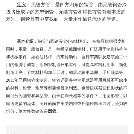
定义
：无缝方管，是四方四角的钢管，由无缝钢管冷
拔
挤压成型的方型钢管，无缝方管和焊接方管
有着本质的
具有中空截面，大量用作输送流体的管道。
差别。钢管
基本介绍
：钢管与圆钢等实心钢材相比，在抗弯抗扭强度相
同时，重量一般较轻，是一种经济截面钢材，广泛用于制造结构件
和机械零件，如石油钻杆、汽车传动轴、自行车架以及建筑施工中
用的钢脚手架等。用钢管制造环形零件，可提高材料利用率，简化
制造工序，节约材料和加工工时，如滚动轴承套圈、千斤顶套等。
2013年已用钢管来制造。钢管还是各种常规武器军用机械不可缺少
的材料，枪管、炮筒等都要钢管来制造。钢管按横截面积形状的不
同可分为圆管和异型管。由于在周长相等的条件下，用圆形管可以
输送更多的流体。圆环截面在承受内部或外部径向压力时，受力较
圆管
。
均匀，绝大多数钢管是