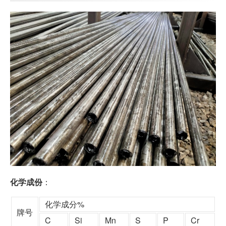
化学成份
：
化学成分%
牌号
C
Si
Mn
S
P
Cr