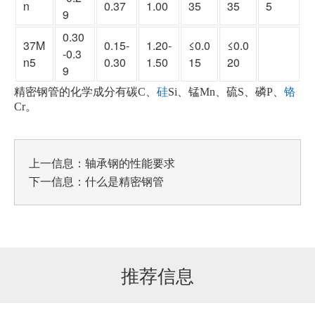
n
0.37
1.00
35
35
5
9
0.30
37M
0.15-
1.20-
≤0.0
≤0.0
-0.3
n5
0.30
1.50
15
20
9
硅
铬
精密钢管的化学成分有碳C、
Si、锰Mn、硫S、磷P、
Cr。
上一信息：
轴承钢的性能要求
下一信息：
什么是精密钢管
推荐信息