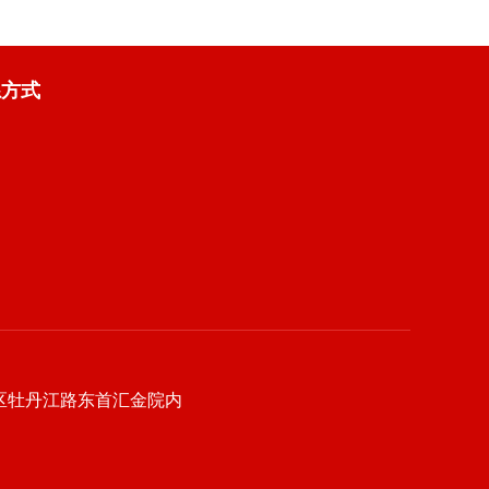
系方式
区牡丹江路东首汇金院内